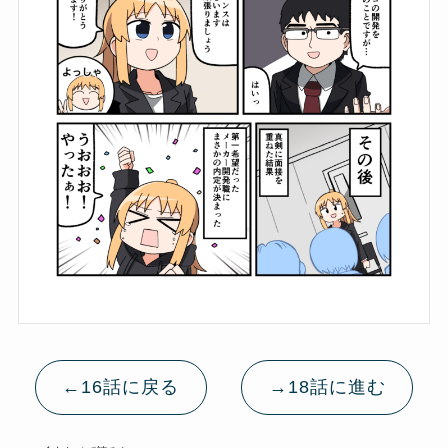
←16話に戻る
→18話に進む