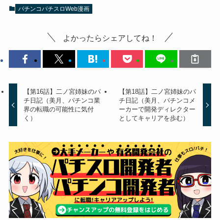
パチンコパチスロWeb漫画
よかったらシェアしてね！
【第16話】二ノ宮姉妹のパ
【第18話】二ノ宮姉妹のパ
チ日記（美月、パチンコ業
チ日記（美月、パチンコメ
界の転職の可能性に気付
ーカーで開発ディレクター
く）
としてキャリアを歩む）