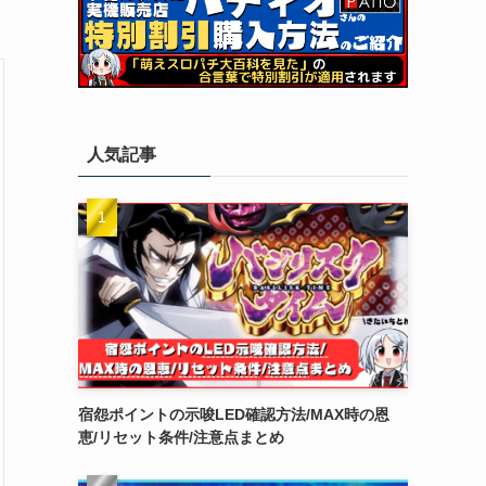
人気記事
宿怨ポイントの示唆LED確認方法/MAX時の恩
恵/リセット条件/注意点まとめ