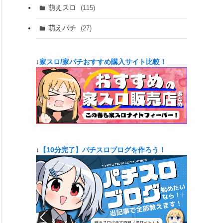
萌えスロ
(115)
萌えパチ
(27)
↓
家スロ/家パチおすすめ購入サイト比較！
↓
【10分完了】パチスロブログを作ろう！