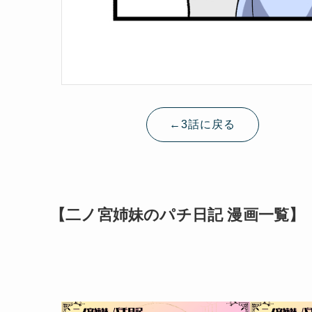
←3話に戻る
【二ノ宮姉妹のパチ日記 漫画一覧】