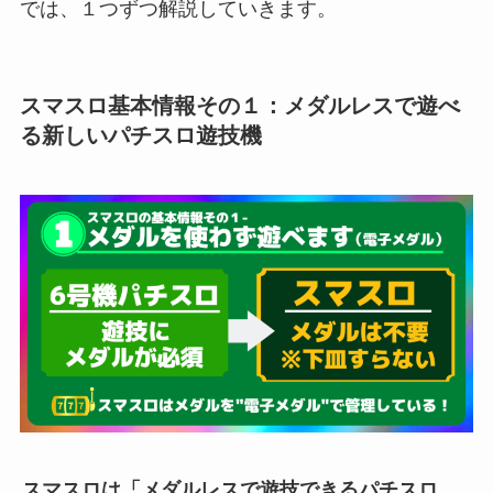
では、１つずつ解説していきます。
スマスロ基本情報その１：メダルレスで遊べ
る新しいパチスロ遊技機
スマスロは「メダルレスで遊技できるパチスロ