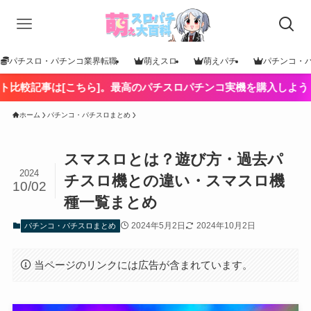
パチスロ・パチンコ業界転職
萌えスロ
萌えパチ
パチンコ・
こちら]。最高のパチスロパチンコ実機を購入しよう！
ホーム
パチンコ・パチスロまとめ
スマスロとは？遊び方・過去パ
2024
チスロ機との違い・スマスロ機
10/02
種一覧まとめ
2024年5月2日
2024年10月2日
パチンコ・パチスロまとめ
当ページのリンクには広告が含まれています。