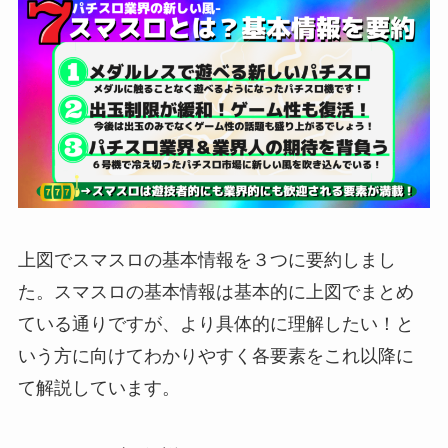
上図でスマスロの基本情報を３つに要約しまし
た。スマスロの基本情報は基本的に上図でまとめ
ている通りですが、より具体的に理解したい！と
いう方に向けてわかりやすく各要素をこれ以降に
て解説しています。