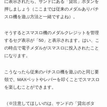
に表示されたら、サンドにある「貸出」ボタンを
押しましょう（ここまでは従来のメダルありパチ
スロ機を遊ぶ方法と一緒ですよね）。
そうするとスマスロ機のメダルクレジットを管理
するセグ表示が「50」と表示されます。はい、こ
の時点で電子メダルがスマスロに投入されたこと
になります。
こうなったら従来のパチスロ機を遊ぶのと同じ要
領で、MAXベットやレバーを叩くことでスマスロ
を楽しむことができます。
（※注意してほしいのは、サンドの「貸出ボタ