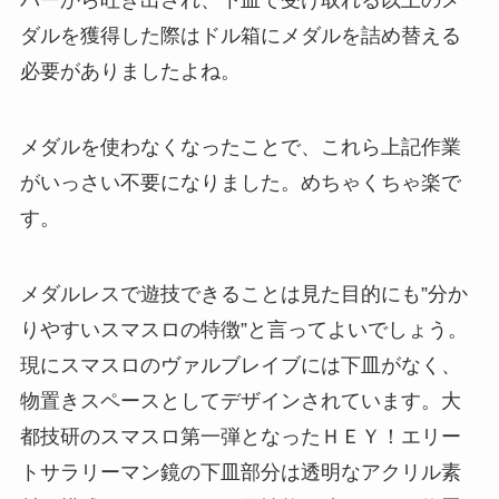
パーから吐き出され、下皿で受け取れる以上のメ
ダルを獲得した際はドル箱にメダルを詰め替える
必要がありましたよね。
メダルを使わなくなったことで、これら上記作業
がいっさい不要になりました。めちゃくちゃ楽で
す。
メダルレスで遊技できることは見た目的にも”分か
りやすいスマスロの特徴”と言ってよいでしょう。
現にスマスロのヴァルブレイブには下皿がなく、
物置きスペースとしてデザインされています。大
都技研のスマスロ第一弾となったＨＥＹ！エリー
トサラリーマン鏡の下皿部分は透明なアクリル素