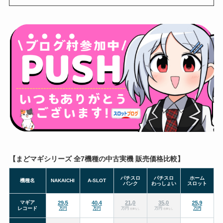
【まどマギシリーズ 全7機種の中古実機 販売価格比較】
パチスロ
パチスロ
ホーム
機種名
NAKAICHI
A-SLOT
バンク
わっしょい
スロット
在庫なし
在庫なし