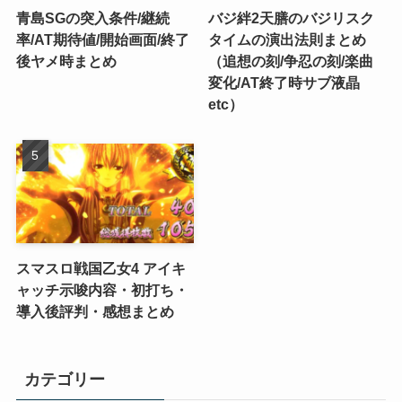
青島SGの突入条件/継続
バジ絆2天膳のバジリスク
率/AT期待値/開始画面/終了
タイムの演出法則まとめ
後ヤメ時まとめ
（追想の刻/争忍の刻/楽曲
変化/AT終了時サブ液晶
etc）
スマスロ戦国乙女4 アイキ
ャッチ示唆内容・初打ち・
導入後評判・感想まとめ
カテゴリー