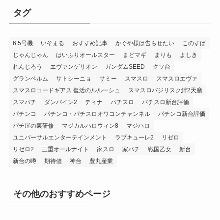
タグ
6.5号機
いそまる
おすすめ記事
かぐや様は告らせたい
このすば
じゃんじゃん
はいふりオールスター
まどマギ
まりも
よしき
れんじろう
エヴァンゲリオン
ガンダムSEED
クソ台
グランベルム
サトシーニョ
サミー
スマスロ
スマスロエヴァ
スマスロコードギアス 復活のルルーシュ
スマスロバジリスク絆2天膳
スマパチ
ダンバイン2
ティナ
パチスロ
パチスロ新台評価
パチンコ
パチンコ・パチスロオワコンチャンネル
パチンコ新台評価
パチ屋の裏研修
マジカルハロウィン8
マジハロ
ユニバーサルエンターテインメント
ラブキューレ2
リゼロ
リゼロ2
三重オールナイト
家スロ
家パチ
戦国乙女
新台
新台の噂
期待値
神台
豊丸産業
その他のおすすめページ