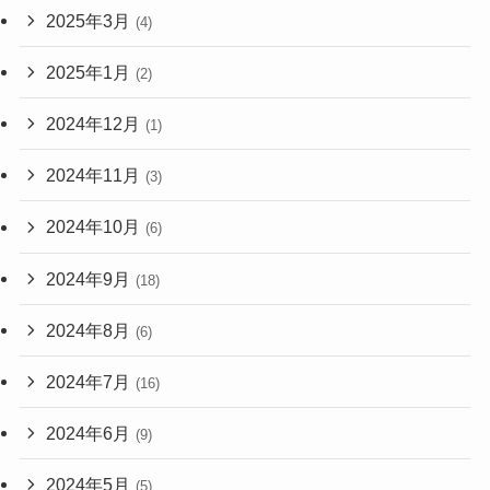
2025年3月
(4)
2025年1月
(2)
2024年12月
(1)
2024年11月
(3)
2024年10月
(6)
2024年9月
(18)
2024年8月
(6)
2024年7月
(16)
2024年6月
(9)
2024年5月
(5)