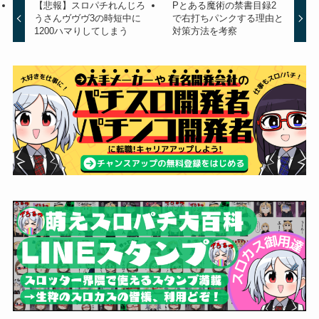
【悲報】スロパチれんじろ
Pとある魔術の禁書目録2
うさんヴヴヴ3の時短中に
で右打ちパンクする理由と
1200ハマりしてしまう
対策方法を考察