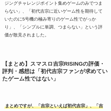
ジングチャレンジポイント集めゲームのみでつま
らない」、「初代吉宗に近いゲーム性を期待して
いたのに5号機の極み寄りのゲーム性でがっか
り」、「シンプルに単調、つまらない」という評
価が散見されました。
【まとめ】スマスロ吉宗RISINGの評価・
評判・感想は「初代吉宗ファンが求めてい
たゲーム性ではない」
まとめですが、「吉宗といえば初代吉宗」、「吉