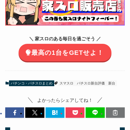
＼ 家スロのある毎日を過ごそう ／
最高の1台をGETせよ！
パチンコ・パチスロまとめ
スマスロ
パチスロ新台評価
新台
よかったらシェアしてね！