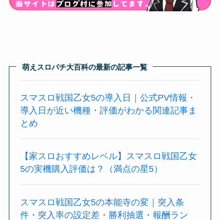
萌えスロパチ大百科の最新の記事一覧
スマスロ戦国乙女5の導入日｜公式PV情報・
導入日が近い機種・評価がわかる関連記事ま
とめ
【家スロおすすめレベル】スマスロ戦国乙女
5の実機購入評価は？（満点の星5）
スマスロ戦国乙女5の本能寺の変｜突入条
件・突入率の設定差・勝利抽選・報酬ラン