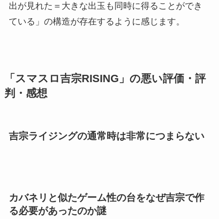
出が見れた＝大きな出玉も同時に得ることができ
ている」の構造が存在するように感じます。
「スマスロ吉宗RISING」の悪い評価・評
判・感想
吉宗ライジングの通常時は非常につまらない
カバネリと似たゲーム性の台をなぜ吉宗で作
る必要があったのか謎