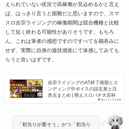
えられていない状況で高稼働が見込めるかと言え
ば、はっきり言うと困難だと思いますので、スマ
スロ吉宗ライジングの稼働期間は競合機種と比較
して短く終わる可能性がありそうです。もちろ
ん、これは筆者の感想ですのですべてを鵜吞みに
せず、実際に自身の遊技感覚にて体感してみても
らうと良いはずです。
吉宗ライジングのAT終了画面とエ
ンディング中ボイスの設定差と注
意点まとめ | 萌えスロパチ大百科
萌えスロパチ大百科
「初当りが重そう」かつ「初当り