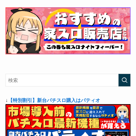
↓
【特別割引】新台パチスロ購入はパティオ