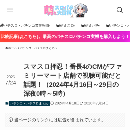
パチスロ・パチンコ業界転職
萌えスロ
萌えパチ
パチンコ・
ら]。最高のパチスロパチンコ実機を購入しよう！
ホーム
パチンコ・パチスロまとめ
スマスロ押忍！番長4のCMがファ
ミリーマート店舗で視聴可能だと
2026
7/24
話題！（2024年4月16日～29日の
深夜0時～5時）
2024年4月18日
2026年7月24日
パチンコ・パチスロまとめ
当ページのリンクには広告が含まれています。