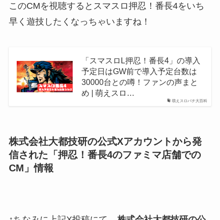
このCMを視聴するとスマスロ押忍！番長4をいち
早く遊技したくなっちゃいますね！
「スマスロL押忍！番長4」の導入
予定日はGW前で導入予定台数は
30000台との噂！ファンの声まと
め | 萌えスロ…
萌えスロパチ大百科
株式会社大都技研の公式Xアカウントから発
信された「押忍！番長4のファミマ店舗での
CM」情報
↑ちなみに上記X投稿にて、
株式会社大都技研の公