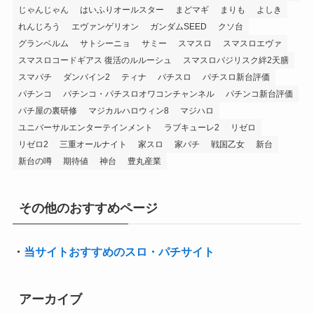
じゃんじゃん
はいふりオールスター
まどマギ
まりも
よしき
れんじろう
エヴァンゲリオン
ガンダムSEED
クソ台
グランベルム
サトシーニョ
サミー
スマスロ
スマスロエヴァ
スマスロコードギアス 復活のルルーシュ
スマスロバジリスク絆2天膳
スマパチ
ダンバイン2
ティナ
パチスロ
パチスロ新台評価
パチンコ
パチンコ・パチスロオワコンチャンネル
パチンコ新台評価
パチ屋の裏研修
マジカルハロウィン8
マジハロ
ユニバーサルエンターテインメント
ラブキューレ2
リゼロ
リゼロ2
三重オールナイト
家スロ
家パチ
戦国乙女
新台
新台の噂
期待値
神台
豊丸産業
その他のおすすめページ
・
当サイトおすすめのスロ・パチサイト
アーカイブ