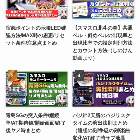
宿怨ポイントの示唆LED確
【スマスロ北斗の拳】共通
認方法/MAX時の恩恵/リセ
ベル・斜めベルの出現率と
ット条件/注意点まとめ
出現比率での設定判別方法
とカウント方法（しのけん
動画より）
青島SGの突入条件/継続
バジ絆2天膳のバジリスク
率/AT期待値/開始画面/終了
タイムの演出法則まとめ
後ヤメ時まとめ
（追想の刻/争忍の刻/楽曲
変化/AT終了時サブ液晶