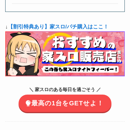
↓
【割引特典あり】家スロ/パチ購入はここ！
＼ 家スロのある毎日を過ごそう ／
最高の1台をGETせよ！