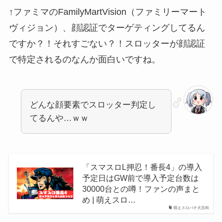
↑ファミマのFamilyMartVision（ファミリーマート
ヴィジョン）、顔認証でターゲティングしてるん
ですか？！それすごない？！スロッターが顔認証
で特定されるのなんか面白いですね。
どんな顔要素でスロッター判定し
てるんや…ｗｗ
「スマスロL押忍！番長4」の導入
予定日はGW前で導入予定台数は
30000台との噂！ファンの声まと
め | 萌えスロ…
萌えスロパチ大百科