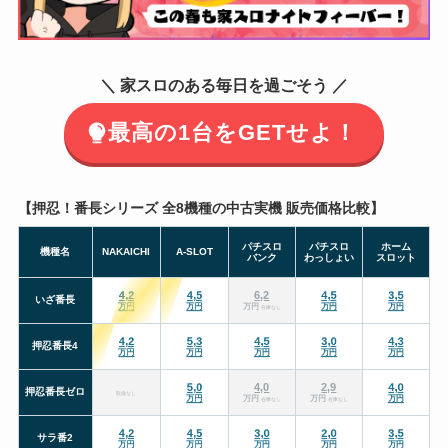
＼ 家スロのある毎日を過ごそう ／
最高の1台をGETせよ！
【押忍！番長シリーズ 全8機種の中古実機 販売価格比較】
パチスロ
パチスロ
ホーム
機種名
NAKAICHI
A-SLOT
バンク
わっしょい
スロット
在庫なし
取扱なし
在庫なし
在庫なし