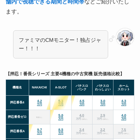
舗内で視聴できる期間と時間帯
などご紹介いたし
ます。
ファミマのCMモニター！独占ジャ
ー！！！
【押忍！番長シリーズ 主要4機種の中古実機 販売価格比較】
パチスロ
パチスロ
ホーム
機種名
NAKAICHI
A-SLOT
バンク
わっしょい
スロット
取扱なし
在庫なし
在庫なし
在庫なし
在庫なし
在庫なし