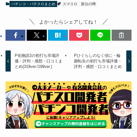
パチンコ・パチスロまとめ
スマスロ
新台の噂
よかったらシェアしてね！
P化物語2の初打ち市場評
Pひぐらしのなく頃に・輪
価・評判・感想・口コミま
廻転生の初打ち市場評価・
とめ(319ver./199ver.)
評判・感想・口コミまとめ