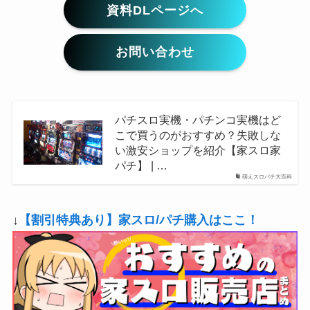
資料DLページへ
お問い合わせ
パチスロ実機・パチンコ実機はど
こで買うのがおすすめ？失敗しな
い激安ショップを紹介【家スロ家
パチ】 | …
萌えスロパチ大百科
↓
【割引特典あり】家スロ/パチ購入はここ！