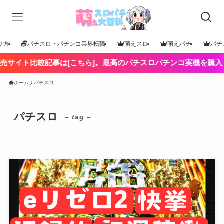
り方
パチスロ・パチンコ業界転職
萌えスロ
萌えパチ
パチ
較記事は[こちら]。最高のパチスロパチンコ実機を購入しよう！
ホーム
パチスロ
パチスロ
– tag –