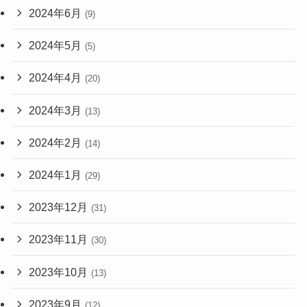
2024年6月
(9)
2024年5月
(5)
2024年4月
(20)
2024年3月
(13)
2024年2月
(14)
2024年1月
(29)
2023年12月
(31)
2023年11月
(30)
2023年10月
(13)
2023年9月
(12)