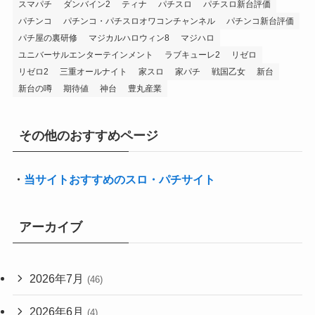
スマパチ
ダンバイン2
ティナ
パチスロ
パチスロ新台評価
パチンコ
パチンコ・パチスロオワコンチャンネル
パチンコ新台評価
パチ屋の裏研修
マジカルハロウィン8
マジハロ
ユニバーサルエンターテインメント
ラブキューレ2
リゼロ
リゼロ2
三重オールナイト
家スロ
家パチ
戦国乙女
新台
新台の噂
期待値
神台
豊丸産業
その他のおすすめページ
・
当サイトおすすめのスロ・パチサイト
アーカイブ
2026年7月
(46)
2026年6月
(4)