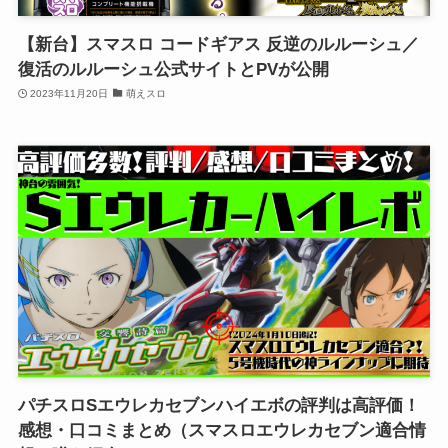
【新台】スマスロ コードギアス 反逆のルルーシュ／
復活のルルーシュ公式サイトとPVが公開
2023年11月20日
萌えスロ
パチスロSエウレカセブンハイエボの評判は高評価！
感想・口コミまとめ（スマスロエウレカセブン適合情