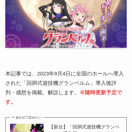
本記事では、2023年9月4日に全国のホールへ導入
された「回胴式遊技機グランベルム」導入後評
判・感想を掲載、解説します。
※随時更新予定で
す。
あわせて読みたい
【新台】「回胴式遊技機グランベ