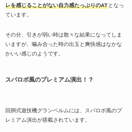
レを感じることがない自力感たっぷりのAT
となっ
ています。
その分、引きが弱い時は散々な結果になってしま
いますが、噛み合った時の出玉と爽快感はなかな
かいい感じのようです。
スパロボ風のプレミアム演出！？
回胴式遊技機グランベルムには、スパロボ風のプ
レミアム演出が搭載されています。