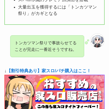
大量出玉を獲得するには「トンカツマン
祭り」がカギとなる
トンカツマン祭りで事故らせてる
ことが完走に一番近そうですね。
↓
【割引特典あり】家スロ/パチ購入はここ！