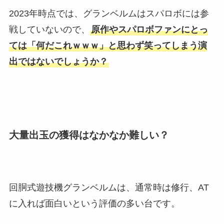
2023年時点では、グランベルムはスパロボには参
戦していないので、
原作やスパロボファンにとっ
ては「何だこれｗｗｗ」と思わず笑ってしまう演
出ではないでしょうか？
大量出玉の獲得はなかなか難しい？
回胴式遊技機グランベルムは、通常時は修行、AT
に入れば面白いという評価の多い台です。