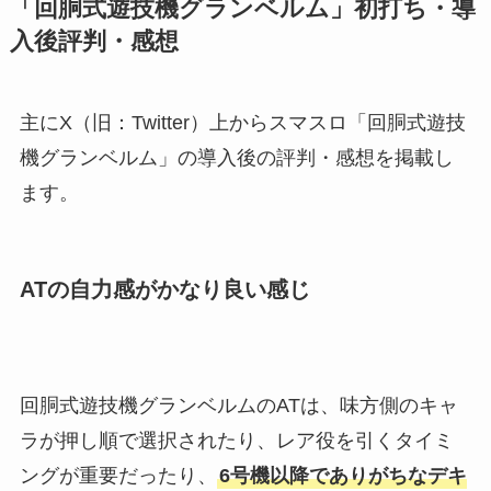
「回胴式遊技機グランベルム」初打ち・導
入後評判・感想
主にX（旧：Twitter）上からスマスロ「回胴式遊技
機グランベルム」の導入後の評判・感想を掲載し
ます。
ATの自力感がかなり良い感じ
回胴式遊技機グランベルムのATは、味方側のキャ
ラが押し順で選択されたり、レア役を引くタイミ
ングが重要だったり、
6号機以降でありがちなデキ