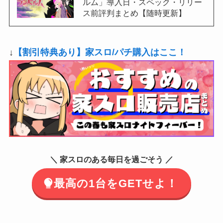
ルム」導入日・スペック・リリー
ス前評判まとめ【随時更新】
↓
【割引特典あり】家スロ/パチ購入はここ！
＼ 家スロのある毎日を過ごそう ／
最高の1台をGETせよ！