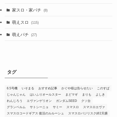
家スロ・家パチ
(8)
萌えスロ
(115)
萌えパチ
(27)
タグ
6.5号機
いそまる
おすすめ記事
かぐや様は告らせたい
このすば
じゃんじゃん
はいふりオールスター
まどマギ
まりも
よしき
れんじろう
エヴァンゲリオン
ガンダムSEED
クソ台
グランベルム
サトシーニョ
サミー
スマスロ
スマスロエヴァ
スマスロコードギアス 復活のルルーシュ
スマスロバジリスク絆2天膳