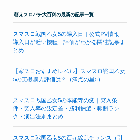
萌えスロパチ大百科の最新の記事一覧
スマスロ戦国乙女5の導入日｜公式PV情報・
導入日が近い機種・評価がわかる関連記事ま
とめ
【家スロおすすめレベル】スマスロ戦国乙女
5の実機購入評価は？（満点の星5）
スマスロ戦国乙女5の本能寺の変｜突入条
件・突入率の設定差・勝利抽選・報酬ラン
ク・演出法則まとめ
スマスロ戦国乙女5の百花繚乱チャンス（引