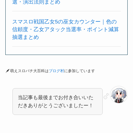
選・演出法則まとめ
スマスロ戦国乙女5の巫女カウンター｜色の
信頼度・乙女アタック当選率・ポイント減算
抽選まとめ
萌えスロパチ大百科は
ブログ村
に参加しています
当記事も最後までお付き合いいた
だきありがとうございましたー！