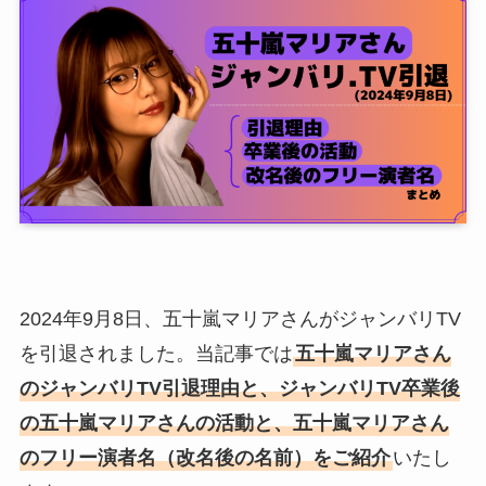
2024年9月8日、五十嵐マリアさんがジャンバリTV
を引退されました。当記事では
五十嵐マリアさん
のジャンバリTV引退理由と、ジャンバリTV卒業後
の五十嵐マリアさんの活動と、五十嵐マリアさん
のフリー演者名（改名後の名前）をご紹介
いたし