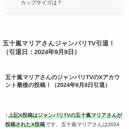
カップサイズは？
五十嵐マリアさんジャンバリTV引退！
（引退日：2024年9月8日）
五十嵐マリアさんのジャンバリTVのXアカウ
ント最後の投稿！（2024年9月8日引退）
↑
上記X投稿はジャンバリTVの五十嵐マリアさんが
投稿されたX投稿
です。五十嵐マリアさんは2024