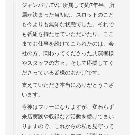
ジャンバリ.TVに所属して約7年半、所
属が決まった当初は、スロットのこと
も今よりも無知な状態でした。それで
も番組を持たせていただいたり、ここ
までお仕事を続けてこられたのは、会
社の方、関わってくださった共演者様
やスタッフの方々、そして応援してく
ださっている皆様のおかげです。
支えていただき本当にありがとうござ
います。
今後はフリーになりますが、変わらず
来店実践や収録など活動を続けてまい
りますので、これからの私も見守って