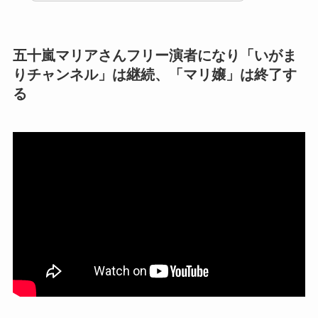
五十嵐マリアさんフリー演者になり「いがま
りチャンネル」は継続、「マリ嬢」は終了す
る