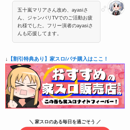
五十嵐マリアさん改め、ayasiさ
ん、ジャンバリTVでのご活動お疲
れ様でした。フリー演者のayasiさ
んも応援してます。
↓
【割引特典あり】家スロ/パチ購入はここ！
＼ 家スロのある毎日を過ごそう ／