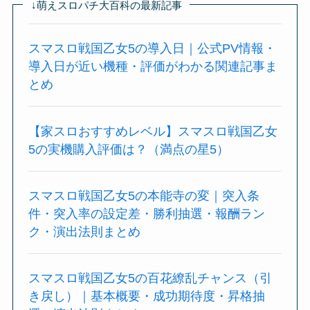
↓萌えスロパチ大百科の最新記事
スマスロ戦国乙女5の導入日｜公式PV情報・
導入日が近い機種・評価がわかる関連記事ま
とめ
【家スロおすすめレベル】スマスロ戦国乙女
5の実機購入評価は？（満点の星5）
スマスロ戦国乙女5の本能寺の変｜突入条
件・突入率の設定差・勝利抽選・報酬ラン
ク・演出法則まとめ
スマスロ戦国乙女5の百花繚乱チャンス（引
き戻し）｜基本概要・成功期待度・昇格抽