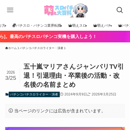
り方
パチスロ・パチンコ業界転職
萌えスロ
萌えパチ
パチ
パチスロパチンコ実機を購入しよう！
ホーム
パチンコパチスロライター・演者
五十嵐マリアさんジャンバリTV引
2026
退！引退理由・卒業後の活動・改
3/25
名後の名前まとめ
2024年9月9日
2026年3月25日
パチンコパチスロライター・演者
当ページのリンクには広告が含まれています。