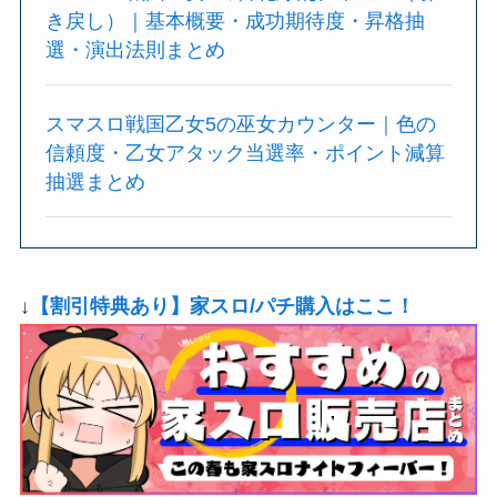
き戻し）｜基本概要・成功期待度・昇格抽
選・演出法則まとめ
スマスロ戦国乙女5の巫女カウンター｜色の
信頼度・乙女アタック当選率・ポイント減算
抽選まとめ
↓
【割引特典あり】家スロ/パチ購入はここ！