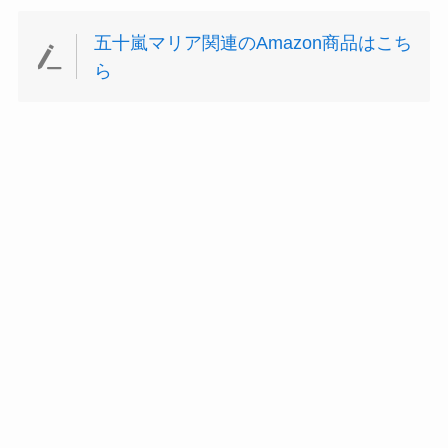
五十嵐マリア関連のAmazon商品はこち
ら