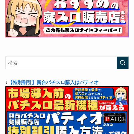
↓
【特別割引】新台パチスロ購入はパティオ