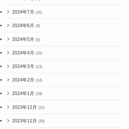
2024年7月
(16)
2024年6月
(9)
2024年5月
(5)
2024年4月
(20)
2024年3月
(13)
2024年2月
(14)
2024年1月
(29)
2023年12月
(31)
2023年11月
(30)