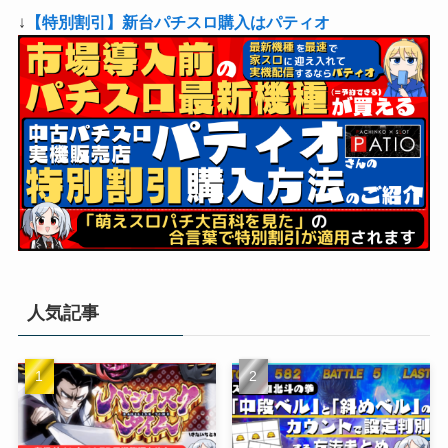
↓
【特別割引】新台パチスロ購入はパティオ
人気記事