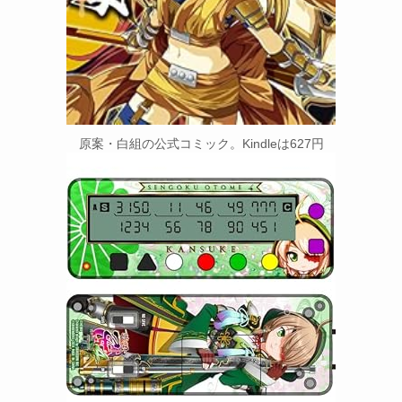
原案・白組の公式コミック。Kindleは627円