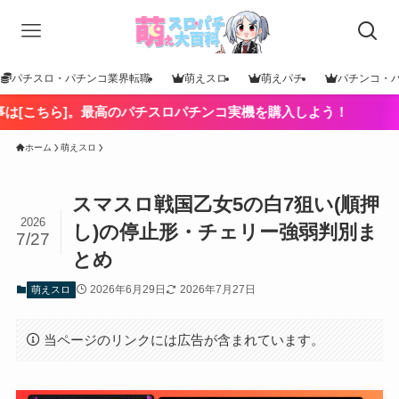
パチスロ・パチンコ業界転職
萌えスロ
萌えパチ
パチンコ・
のパチスロパチンコ実機を購入しよう！
ホーム
萌えスロ
スマスロ戦国乙女5の白7狙い(順押
2026
し)の停止形・チェリー強弱判別ま
7/27
とめ
2026年6月29日
2026年7月27日
萌えスロ
当ページのリンクには広告が含まれています。