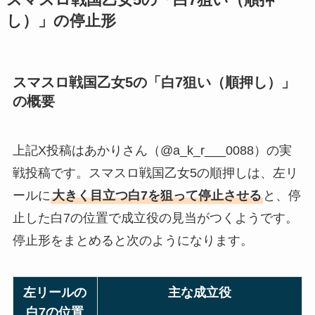
スマスロ戦国乙女5の「白7狙い（順押
し）」の停止形
スマスロ戦国乙女5の「白7狙い（順押し）」
の概要
上記X投稿はあかりさん（@a_k_r___0088）の実
戦投稿です。スマスロ戦国乙女5の順押しは、左リ
ールに
大きく目立つ白7を狙って停止させる
と、停
止した白7の位置で成立役の見当がつくようです。
停止形をまとめると次のようになります。
左リールの
主な成立役
白7の位置