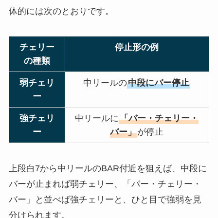
体的には次のとおりです。
チェリー
停止形の例
の種類
弱チェリ
中リールの
中段にバー停止
ー
強チェリ
中リールに
「バー・チェリー・
ー
バー」
が停止
上段白7から中リールのBAR付近を狙えば、中段に
バーが止まれば弱チェリー、「バー・チェリー・
バー」と並べば強チェリーと、ひと目で強弱を見
分けられます。