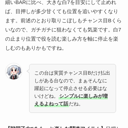
細いBARに比べ、大きな白7を目安にして止めれ
ば、目押しが多少甘くても位置を追いやすくなり
ます。前述のとおり取りこぼしもチャンス目Bくら
いなので、ガチガチに狙わなくても気楽です。白7
の止まり位置で役を読む楽しみ方を軸に停止を楽
しむのもありかもですね。
この台は実質チャンス目Bだけ払出
しがある台なので、まぁそんなに
躍起になって停止させる必要はな
いけどね。
シンプルに楽しみが増
えるよねって話
だね。