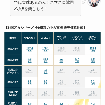
では実践あるのみ！スマスロ戦国
乙女5を楽しもう！
【戦国乙女シリーズ 全9機種の中古実機 販売価格比較】
パチスロ
パチスロ
ホーム
機種名
NAKAICHI
A-SLOT
バンク
わっしょい
スロット
在庫なし
在庫なし
在庫なし
在庫なし
在庫なし
在庫なし
在庫なし
在庫なし
在庫なし
在庫なし
在庫なし
在庫なし
在庫なし