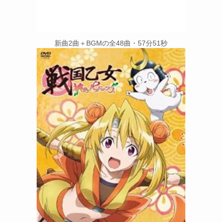
新曲2曲＋BGMの全48曲・57分51秒