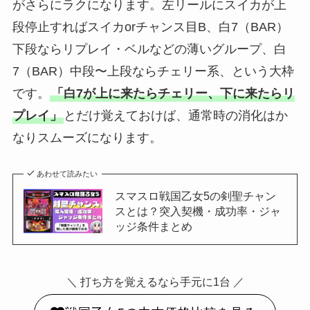
がさらにラクになります。左リールにスイカが上
段停止すればスイカorチャンス目B、白7（BAR）
下段ならリプレイ・ベルなどの薄いグループ、白
7（BAR）中段〜上段ならチェリー系、という大枠
です。
「白7が上に来たらチェリー、下に来たらリ
プレイ」
とだけ覚えておけば、通常時の消化はか
なりスムーズになります。
あわせて読みたい
スマスロ戦国乙女5の剣聖チャン
スとは？突入契機・成功率・ジャ
ッジ条件まとめ
＼ 打ち方を覚えるなら手元に1台 ／