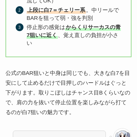
流してOK）
上段に白7＝チェリー系
。中リールで
BARを狙って弱・強を判別
停止形の感覚は
からくりサーカスの青
7狙いに近く
、覚え直しの負担が小さ
い
公式のBAR狙いと中身は同じでも、大きな白7を目
安にして止めるだけで目押しのハードルはぐっと
下がります。取りこぼしはチャンス目Bくらいなの
で、肩の力を抜いて停止位置を楽しみながら打て
るのが白7狙いの魅力です。