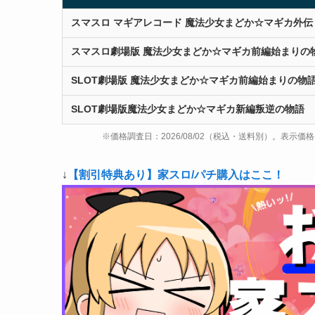
スマスロ マギアレコード 魔法少女まどか☆マギカ外伝
スマスロ劇場版 魔法少女まどか☆マギカ前編始まりの
SLOT劇場版 魔法少女まどか☆マギカ前編始まりの物
SLOT劇場版魔法少女まどか☆マギカ新編叛逆の物語
※価格調査日：2026/08/02（税込・送料別）。表
↓
【割引特典あり】家スロ/パチ購入はここ！