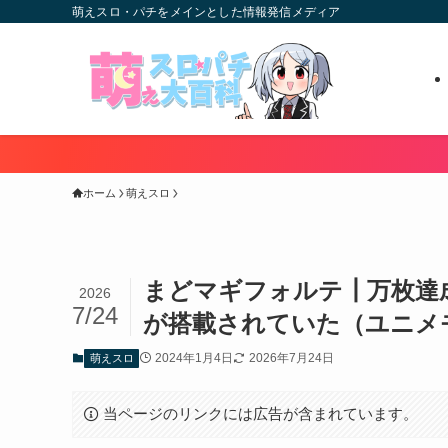
萌えスロ・パチをメインとした情報発信メディア
家スロ販
ホーム
萌えスロ
まどマギフォルテ┃万枚達
2026
7/24
が搭載されていた（ユニメ
2024年1月4日
2026年7月24日
萌えスロ
当ページのリンクには広告が含まれています。