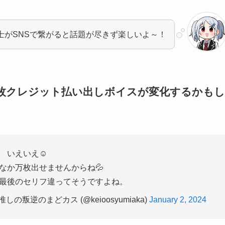
士がSNSで繋がると話題が尽きず楽しいよ～！
枚クレジット払い出しボイスが変化するかもし
いえいえ☺️
なか万枚出せませんからね💦
最後のセリフ違ってそうですよね。
推しの叛逆のまどカス (@keioosyumiaka)
January 2, 2024