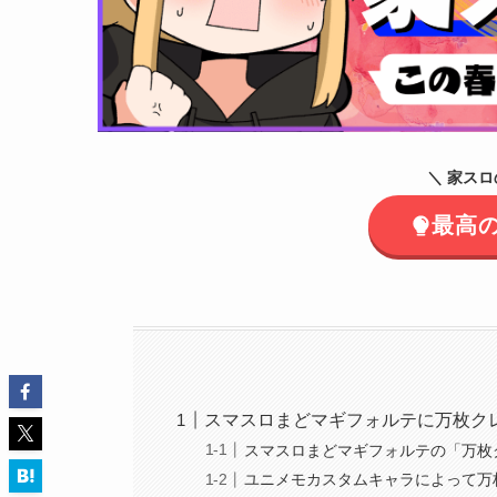
＼ 家ス
最高の
スマスロまどマギフォルテに万枚ク
スマスロまどマギフォルテの「万枚
ユニメモカスタムキャラによって万