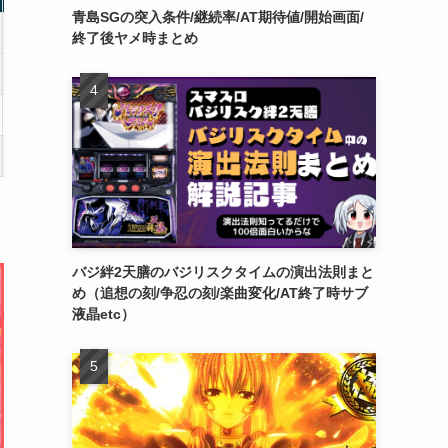
青島SGの突入条件/継続率/AT期待値/開始画面/
¥350,000
¥258,600
在庫なし
終了後ヤメ時まとめ
¥41,000
¥41,500
在庫なし
¥25,000
¥35,100
¥32,000
¥46,500
在庫なし
バジ絆2天膳のバジリスクタイムの演出法則まと
め（追想の刻/争忍の刻/楽曲変化/AT終了時サブ
液晶etc）