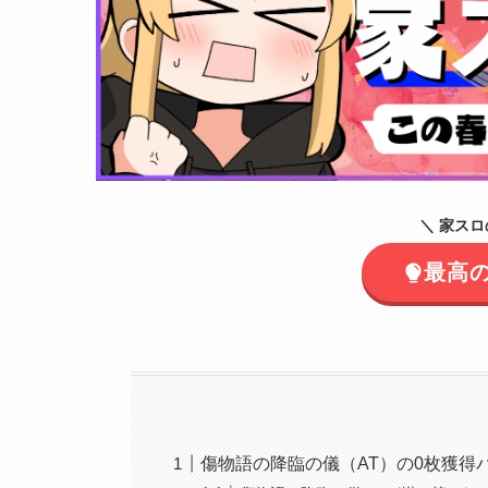
＼ 家ス
最高の
傷物語の降臨の儀（AT）の0枚獲得