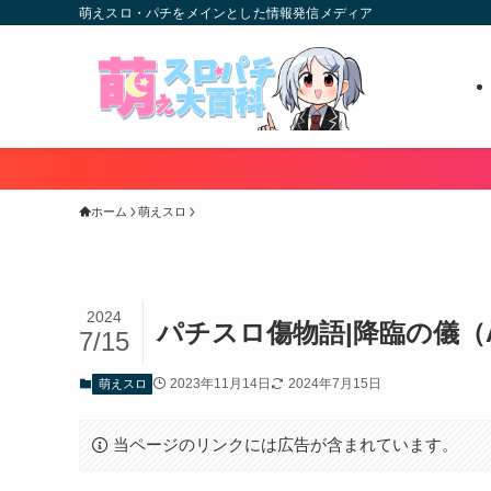
萌えスロ・パチをメインとした情報発信メディア
家
ホーム
萌えスロ
2024
パチスロ傷物語|降臨の儀（
7/15
2023年11月14日
2024年7月15日
萌えスロ
当ページのリンクには広告が含まれています。