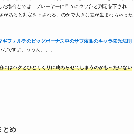
した場合とでは「プレーヤーに早々にクソ台と判定を下され
白さがあると判定を下される」のかで大きな差が生まれちゃった
マギフォルテのビッグボーナス中のサブ液晶のキャラ発光法則
いんですよ。ううん。。。
的にはバグとひとくくりに終わらせてしまうのがもったいない
まとめ