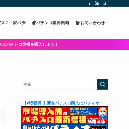
家スロ・家パチ
パチンコ業界転職
お問い合わせ
入しよう！
↓
【特別割引】新台パチスロ購入はパティオ