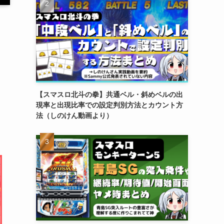
【スマスロ北斗の拳】共通ベル・斜めベルの出
現率と出現比率での設定判別方法とカウント方
法（しのけん動画より）