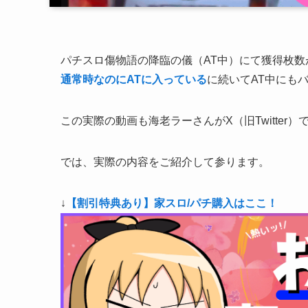
パチスロ傷物語の降臨の儀（AT中）にて獲得枚数
通常時なのにATに入っている
に続いてAT中にも
この実際の動画も海老ラーさんがX（旧Twitter
では、実際の内容をご紹介して参ります。
↓
【割引特典あり】家スロ/パチ購入はここ！