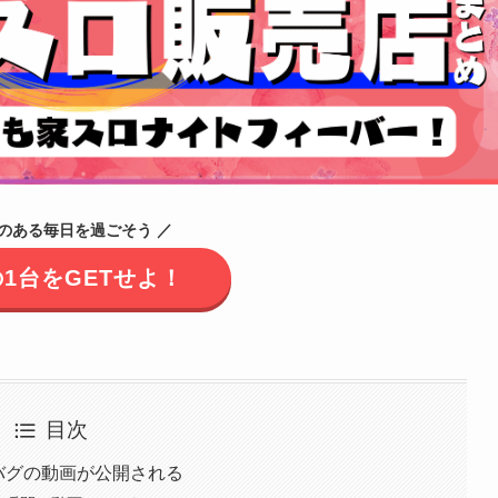
ロのある毎日を過ごそう ／
1台をGETせよ！
目次
バグの動画が公開される