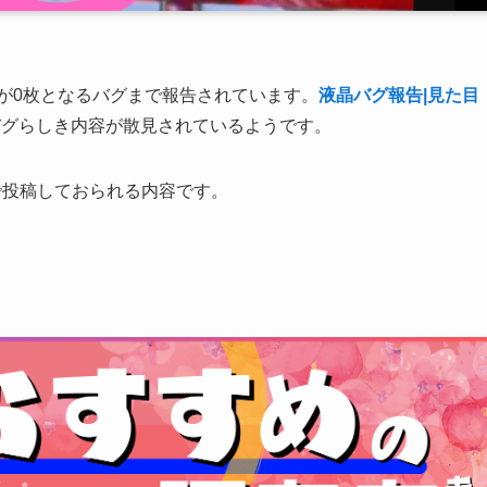
が0枚となるバグまで報告されています。
液晶バグ報告|見た目
バグらしき内容が散見されているようです。
）で投稿しておられる内容です。