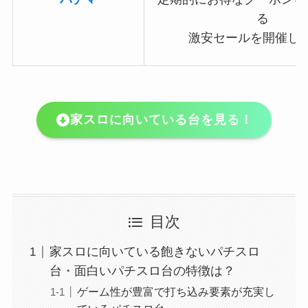
る
激安セールを開催し
家スロに向いている台を見る！
目次
家スロに向いている飽きないパチスロ
台・面白いパチスロ台の特徴は？
ゲーム性が豊富で打ち込み要素が充実し