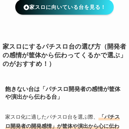
家スロに向いている台を見る！
家スロにするパチスロ台の選び方（開発者
の感情が筐体から伝わってくるかで選ぶ」
のがおすすめ！）
飽きない台は「パチスロ開発者の感情が筐体
や演出から伝わる台」
家スロ化に適したパチスロ台を選ぶ際、
「パチス
ロ開発者の開発感情」が筐体や演出から心に伝わ