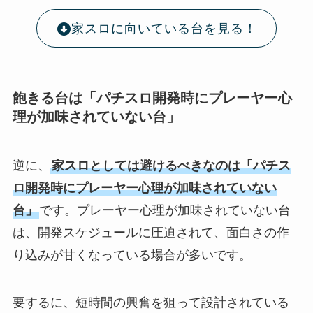
家スロに向いている台を見る！
飽きる台は「パチスロ開発時にプレーヤー心
理が加味されていない台」
逆に、
家スロとしては避けるべきなのは「パチス
ロ開発時にプレーヤー心理が加味されていない
台」
です。プレーヤー心理が加味されていない台
は、開発スケジュールに圧迫されて、面白さの作
り込みが甘くなっている場合が多いです。
要するに、短時間の興奮を狙って設計されている