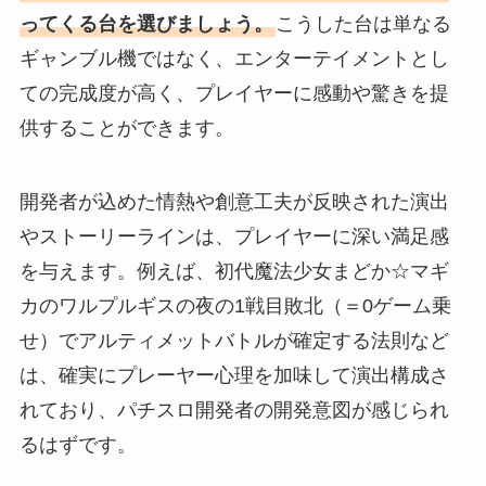
ってくる台を選びましょう。
こうした台は単なる
ギャンブル機ではなく、エンターテイメントとし
ての完成度が高く、プレイヤーに感動や驚きを提
供することができます。
開発者が込めた情熱や創意工夫が反映された演出
やストーリーラインは、プレイヤーに深い満足感
を与えます。例えば、初代魔法少女まどか☆マギ
カのワルプルギスの夜の1戦目敗北（＝0ゲーム乗
せ）でアルティメットバトルが確定する法則など
は、確実にプレーヤー心理を加味して演出構成さ
れており、パチスロ開発者の開発意図が感じられ
るはずです。