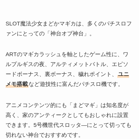
SLOT魔法少女まどかマギカは、多くのパチスロフ
ァンにとっての「神台オブ神台」。
ARTのマギカラッシュを軸としたゲーム性に、ワ
ルプルギスの夜、アルティメットバトル、エピソ
ードボーナス、裏ボーナス、穢れポイント、
ユニ
メモ搭載
など遊技性に富んだパチスロ機です。
アニメコンテンツ的にも「まどマギ」は知名度が
高く、家のアンティークとしてもおしゃれに設置
できます。5号機世代スロッタ―にとって切っても
切れない神台でおすすめです。