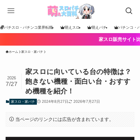
パチスロ・パチンコ業界転職
萌えスロ
萌えパチ
パチンコ・
家スロ販売サイト比較記事は[こちら]
ホーム
家スロ・家パチ
家スロに向いている台の特徴は？
2026
飽きない機種・面白い台・おすす
7/27
め機種を紹介！
2024年8月27日
2026年7月27日
家スロ・家パチ
当ページのリンクには広告が含まれています。