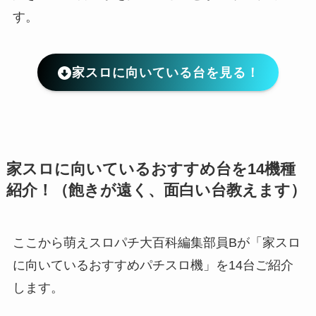
す。
家スロに向いている台を見る！
家スロに向いているおすすめ台を14機種
紹介！（飽きが遠く、面白い台教えます）
ここから萌えスロパチ大百科編集部員Bが「家スロ
に向いているおすすめパチスロ機」を14台ご紹介
します。