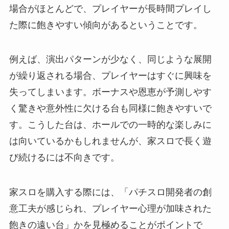
場合がほとんどで、プレイヤーが長時間プレイし
た際に飽きやすい傾向があるということです。
例えば、演出パターンが少なく、同じような展開
が繰り返される場合、プレイヤーはすぐに興味を
失ってしまいます。ボーナスや恩恵が予測しやす
く驚きや意外性に欠ける台も同様に飽きやすいで
す。こうした台は、ホールでの一時的な楽しみに
は向いているかもしれませんが、家スロで長く遊
び続けるには不向きです。
家スロを購入する際には、「パチスロ開発者の創
意工夫が感じられ、プレイヤー心理が加味された
飽きの遠い台」かを見極めることがポイントで