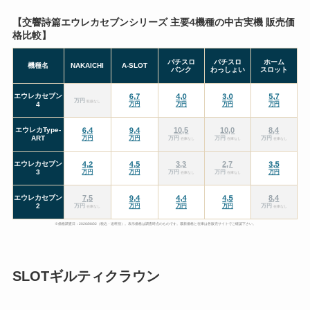
【交響詩篇エウレカセブンシリーズ 主要4機種の中古実機 販売価
格比較】
パチスロ
パチスロ
ホーム
機種名
NAKAICHI
A-SLOT
バンク
わっしょい
スロット
取扱なし
在庫なし
在庫なし
在庫なし
在庫なし
在庫なし
在庫なし
在庫なし
※価格調査日：2026/08/02（税込・送料別）。表示価格は調査時点のものです。最新価格と在庫は各販売サイトでご確認下さい。
SLOTギルティクラウン