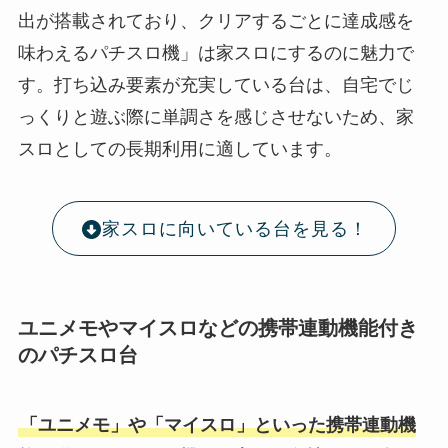
出が搭載されており、クリアするごとに達成感を
味わえるパチスロ機」は家スロにするのに魅力で
す。打ち込み要素が充実している台は、自宅でじ
っくりと遊ぶ際に単調さを感じさせないため、家
スロとしての長期利用に適しています。
家スロに向いている台を見る！
ユニメモやマイスロなどの携帯連動機能付き
のパチスロ台
「ユニメモ」や「マイスロ」といった携帯連動機